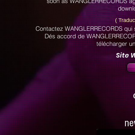
soon as WANGLERRECORDS agrees,
downlo
( Traduc
Contactez WANGLERRECORDS qui se f
Dés accord de WANGLERRECORDS 
télécharger
un 
Site 
ne